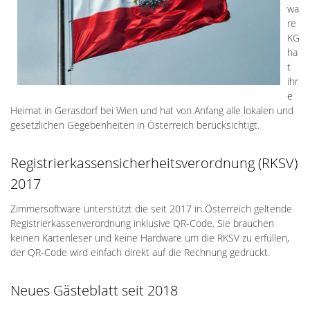
wa
re
KG
ha
t
ihr
e
Heimat in Gerasdorf bei Wien und hat von Anfang alle lokalen und
gesetzlichen Gegebenheiten in Österreich berücksichtigt.
Registrierkassensicherheitsverordnung (RKSV)
2017
Zimmersoftware unterstützt die seit 2017 in Österreich geltende
Registrierkassenverordnung inklusive QR-Code. Sie brauchen
keinen Kartenleser und keine Hardware um die RKSV zu erfüllen,
der QR-Code wird einfach direkt auf die Rechnung gedruckt.
Neues Gästeblatt seit 2018