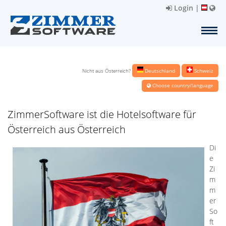
Login
|
Nicht aus Österreich?
Deutschland
Schweiz
Choose country/language
ZimmerSoftware ist die Hotelsoftware für
Österreich aus Österreich
Di
e
Zi
m
m
er
So
ft