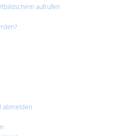
tbildschirm aufrufen
erden?
d abmelden
en