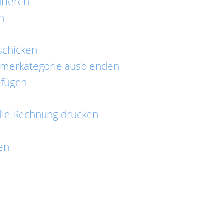
rieren
n
schicken
mmerkategorie ausblenden
ufügen
ie Rechnung drucken
en