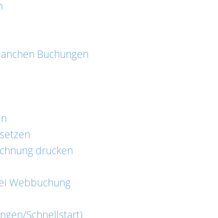
n
manchen Buchungen
en
 setzen
chnung drucken
ei Webbuchung
ngen/Schnellstart)