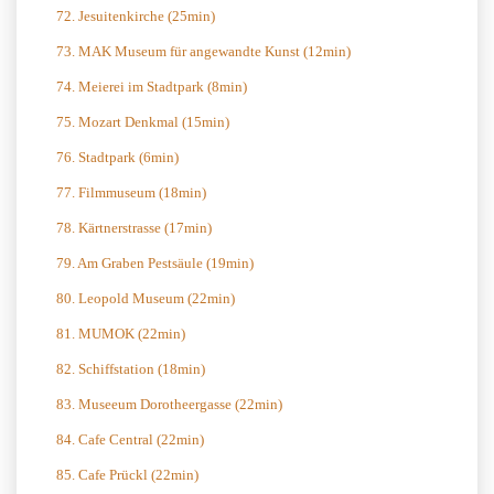
72. Jesuitenkirche (25min)
73. MAK Museum für angewandte Kunst (12min)
74. Meierei im Stadtpark (8min)
75. Mozart Denkmal (15min)
76. Stadtpark (6min)
77. Filmmuseum (18min)
78. Kärtnerstrasse (17min)
79. Am Graben Pestsäule (19min)
80. Leopold Museum (22min)
81. MUMOK (22min)
82. Schiffstation (18min)
83. Museeum Dorotheergasse (22min)
84. Cafe Central (22min)
85. Cafe Prückl (22min)