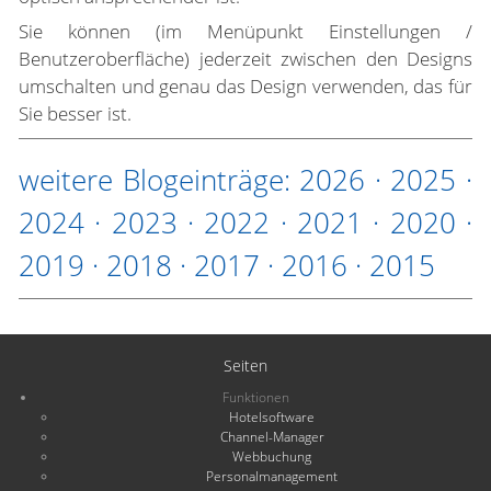
Sie können (im Menüpunkt Einstellungen /
Benutzeroberfläche) jederzeit zwischen den Designs
umschalten und genau das Design verwenden, das für
Sie besser ist.
weitere Blogeinträge:
2026
·
2025
·
2024
·
2023
·
2022
·
2021
·
2020
·
2019
·
2018
·
2017
·
2016
·
2015
Seiten
Funktionen
Hotelsoftware
Channel-Manager
Webbuchung
Personalmanagement