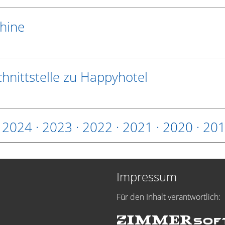
hine
nittstelle zu Happyhotel
·
2024
·
2023
·
2022
·
2021
·
2020
·
20
Impressum
Für den Inhalt verantwortlich: