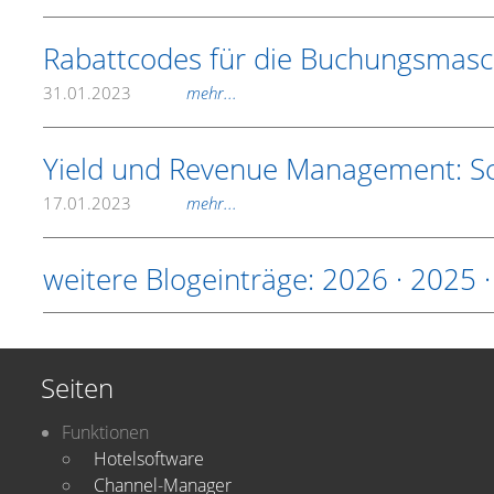
Rabattcodes für die Buchungsmasc
31.01.2023
mehr...
Yield und Revenue Management: Sch
17.01.2023
mehr...
weitere Blogeinträge:
2026
·
2025
Seiten
Funktionen
Hotelsoftware
Channel-Manager