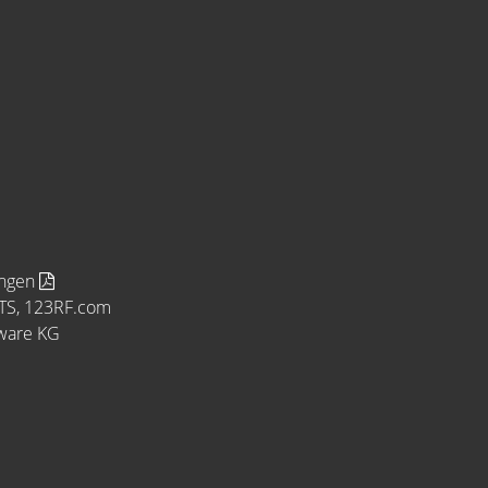
ungen
MTS, 123RF.com
tware KG