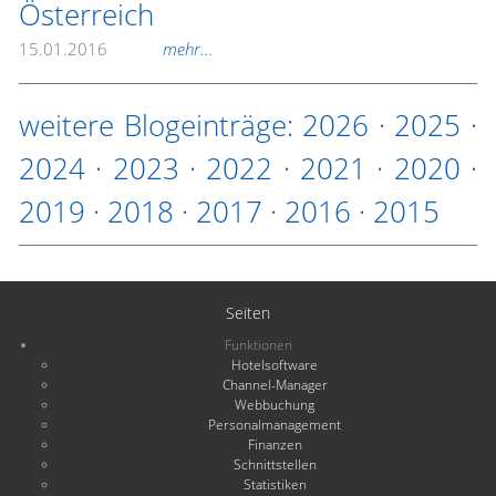
Österreich
15.01.2016
mehr...
weitere Blogeinträge:
2026
·
2025
·
2024
·
2023
·
2022
·
2021
·
2020
·
2019
·
2018
·
2017
·
2016
·
2015
Seiten
Funktionen
Hotelsoftware
Channel-Manager
Webbuchung
Personalmanagement
Finanzen
Schnittstellen
Statistiken