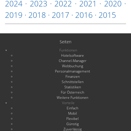
2024
·
2023
·
2022
·
2021
·
2020
·
2019
·
2018
·
2017
·
2016
·
2015
Seiten
Funktionen
Hotelsoftware
Channel-Manager
Webbuchung
Personalmanagement
Finanzen
Schnittstellen
Statistiken
Für Österreich
Weitere Funktionen
Vorteile
Einfach
Mobil
Flexibel
Günstig
Zuverlässig