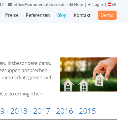
12
|
office@zimmersoftware.at
|
Hilfe
|
Login
|
Preise
Referenzen
Blog
Kontakt
Demo
en, insbesondere dann,
stegruppen ansprechen -
e Zimmerkategorien auf
äste zu ermöglichen.
19
·
2018
·
2017
·
2016
·
2015