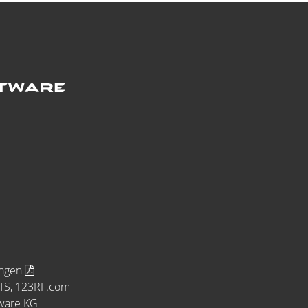
ungen
MTS, 123RF.com
tware KG