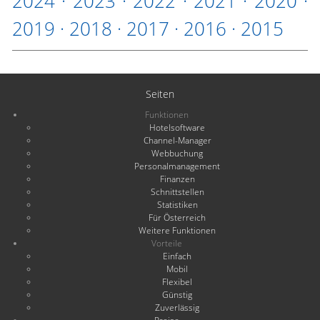
2024
·
2023
·
2022
·
2021
·
2020
·
2019
·
2018
·
2017
·
2016
·
2015
Seiten
Funktionen
Hotelsoftware
Channel-Manager
Webbuchung
Personalmanagement
Finanzen
Schnittstellen
Statistiken
Für Österreich
Weitere Funktionen
Vorteile
Einfach
Mobil
Flexibel
Günstig
Zuverlässig