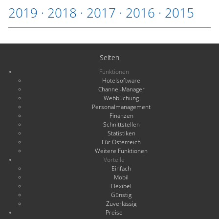
2019
·
2018
·
2017
·
2016
·
2015
Seiten
Funktionen
Hotelsoftware
Channel-Manager
Webbuchung
Personalmanagement
Finanzen
Schnittstellen
Statistiken
Für Österreich
Weitere Funktionen
Vorteile
Einfach
Mobil
Flexibel
Günstig
Zuverlässig
Preise