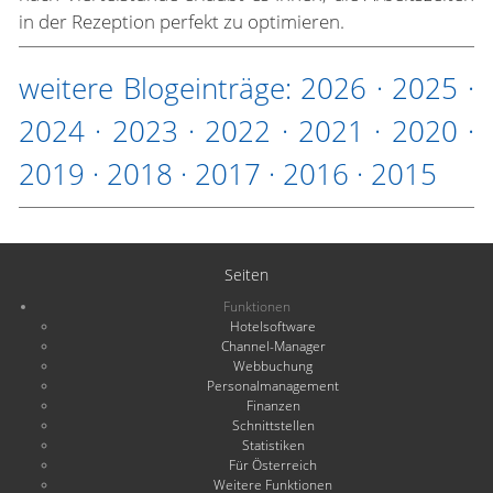
in der Rezeption perfekt zu optimieren.
weitere Blogeinträge:
2026
·
2025
·
2024
·
2023
·
2022
·
2021
·
2020
·
2019
·
2018
·
2017
·
2016
·
2015
Seiten
Funktionen
Hotelsoftware
Channel-Manager
Webbuchung
Personalmanagement
Finanzen
Schnittstellen
Statistiken
Für Österreich
Weitere Funktionen