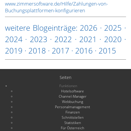
www.zimmersoftware.de/Hilfe/Zahlungen-von-
Buchungsplattformen-konfigurieren
weitere Blogeinträge:
2026
·
2025
·
2024
·
2023
·
2022
·
2021
·
2020
·
2019
·
2018
·
2017
·
2016
·
2015
Seiten
Funktionen
Hotelsoftware
Channel-Manager
Webbuchung
Personalmanagement
Finanzen
Schnittstellen
Statistiken
Für Österreich