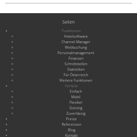
Seiten
Funktionen
Hotelsoftware
Channel-Manager
Webbuchung
Personalmanagement
Finanzen
Schnittstellen
Statistiken
Für Österreich
Weitere Funktionen
Vorteile
Einfach
Mobil
Flexibel
Günstig
Zuverlässig
Preise
Referenzen
Blog
Kontakt